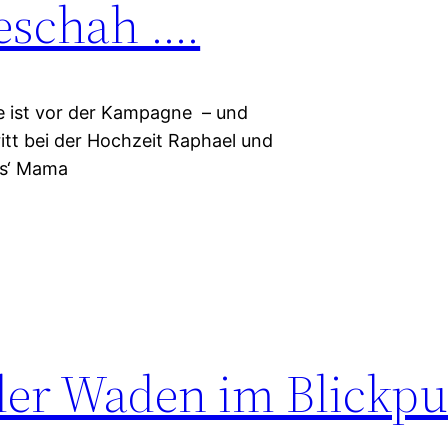
eschah ….
e ist vor der Kampagne – und
ritt bei der Hochzeit Raphael und
ns‘ Mama
 der Waden im Blickp