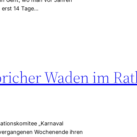
l erst 14 Tage…
bricher Waden im Ra
ationskomitee „Karnaval
m vergangenen Wochenende ihren