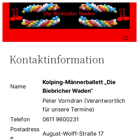
Zum
Inhalt
springen
Kontaktinformation
Kolping-Männerballett „Die
Name
Biebricher Waden“
Peter Vorndran (Verantwortlich
für unsere Termine)
Telefon
0611 9600231
Postadress
August-Wolff-Straße 17
e